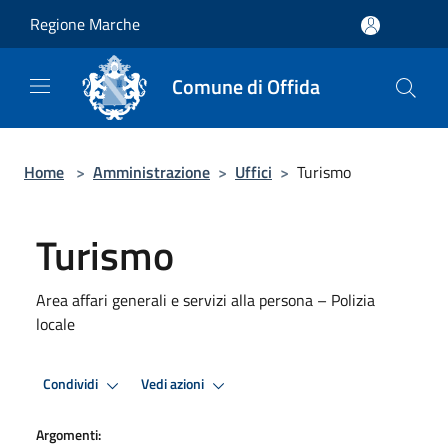
Salta al contenuto principale
Regione Marche
Comune di Offida
Home
>
Amministrazione
>
Uffici
>
Turismo
Turismo
Area affari generali e servizi alla persona – Polizia
locale
Condividi
Vedi azioni
Argomenti: