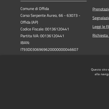
Comune di Offida
Prenotaz
Corso Serpente Aureo, 66 - 63073 -
Segnalazi
Offida (AP)
Leggi le 
Codice Fiscale: 00136120441
Richiesta
Partita IVA: 00136120441
IBAN:
IT93D0306969620000000046607
PEC:
protocollo@pec.comune.offida.ap.it
Questo sito 
Centralino Unico: +39 0736 88871
alla navig
RSS
Accessibilità
Privacy
Cookie
Mappa de