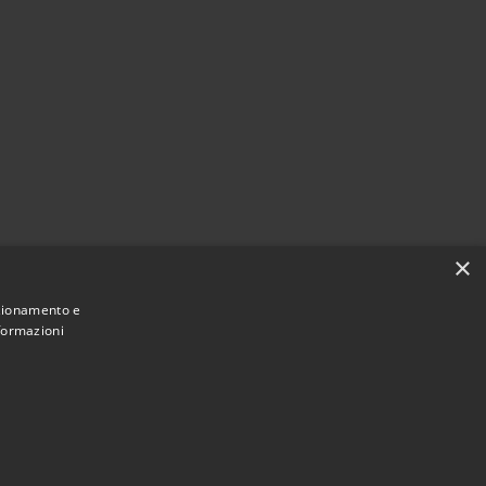
×
nzionamento e
nformazioni
Municipium
Accesso redazione
di Offida • Powered by
•