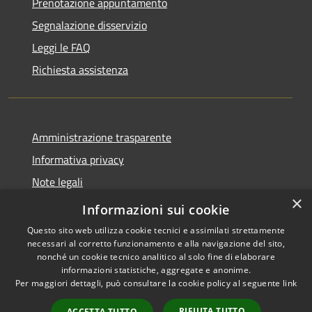
Prenotazione appuntamento
Segnalazione disservizio
Leggi le FAQ
Richiesta assistenza
Amministrazione trasparente
Informativa privacy
Note legali
×
Dichiarazione di accessibilità
Informazioni sui cookie
Questo sito web utilizza cookie tecnici e assimilati strettamente
necessari al corretto funzionamento e alla navigazione del sito,
nonché un cookie tecnico analitico al solo fine di elaborare
informazioni statistiche, aggregate e anonime.
RSS
Copyright © 2026 • Comune di
Per maggiori dettagli, può consultare la cookie policy al seguente
link
Accessibilità
Offida • Powered by
Privacy
Municipium
Accesso
•
RIFIUTA TUTTO
ACCETTA TUTTO