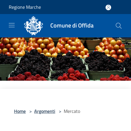
Salta al contenuto principale
Regione Marche
Comune di Offida
Home
>
Argomenti
>
Mercato