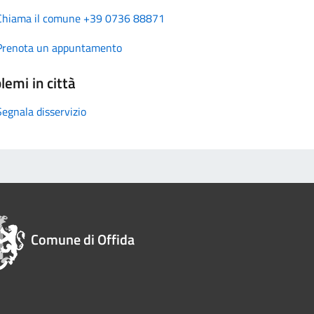
Chiama il comune +39 0736 88871
Prenota un appuntamento
lemi in città
Segnala disservizio
Comune di Offida