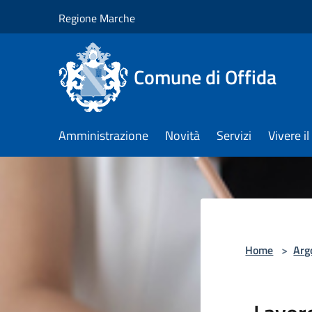
Salta al contenuto principale
Regione Marche
Comune di Offida
Amministrazione
Novità
Servizi
Vivere 
Home
>
Arg