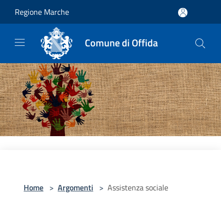
Salta al contenuto principale
Regione Marche
Comune di Offida
Home
>
Argomenti
>
Assistenza sociale