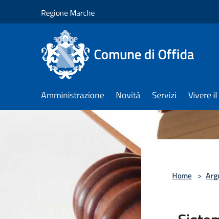
Salta al contenuto principale
Regione Marche
Comune di Offida
Amministrazione
Novità
Servizi
Vivere 
Home
>
Arg