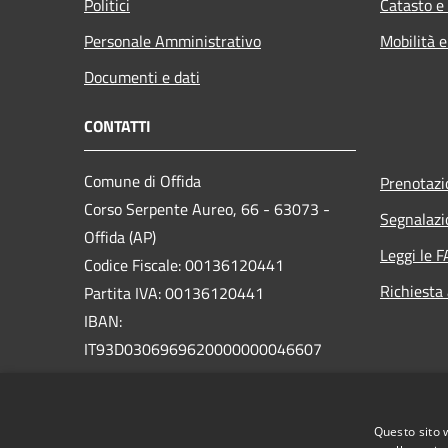
Politici
Catasto e
Personale Amministrativo
Mobilità e
Documenti e dati
CONTATTI
Comune di Offida
Prenotaz
Corso Serpente Aureo, 66 - 63073 -
Segnalazi
Offida (AP)
Leggi le 
Codice Fiscale: 00136120441
Richiesta
Partita IVA: 00136120441
IBAN:
IT93D0306969620000000046607
PEC:
protocollo@pec.comune.offida.ap.it
Questo sito 