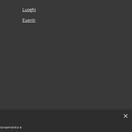
Luoghi
Eventi
×
nzionamento e