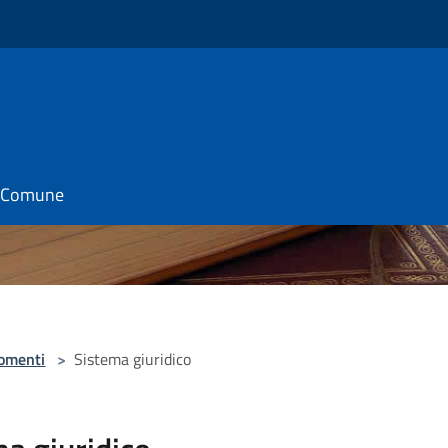
il Comune
omenti
>
Sistema giuridico