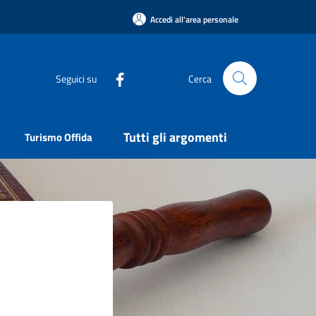
Accedi all'area personale
Seguici su
Cerca
Tutti gli argomenti
Turismo Offida