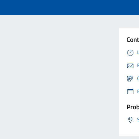
Cont
Prob