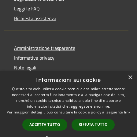
Leggi le FAQ
Richiesta assistenza
Amministrazione trasparente
Informativa privacy
Note legali
×
Dichiarazione di accessibilità
Informazioni sui cookie
Questo sito web utilizza cookie tecnici e assimilati strettamente
necessari al corretto funzionamento e alla navigazione del sito,
nonché un cookie tecnico analitico al solo fine di elaborare
informazioni statistiche, aggregate e anonime.
RSS
Copyright © 2026 • Comune di
Per maggiori dettagli, può consultare la cookie policy al seguente
link
Accessibilità
Offida • Powered by
Privacy
Municipium
Accesso
•
RIFIUTA TUTTO
ACCETTA TUTTO
Cookie
redazione