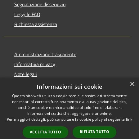
Segnalazione disservizio
Leggi le FAQ
Richiesta assistenza
Amministrazione trasparente
Informativa privacy
Note legali
×
Dichiarazione di accessibilità
Informazioni sui cookie
Questo sito web utilizza cookie tecnici e assimilati strettamente
necessari al corretto funzionamento e alla navigazione del sito,
nonché un cookie tecnico analitico al solo fine di elaborare
informazioni statistiche, aggregate e anonime.
RSS
Copyright © 2026 • Comune di
Per maggiori dettagli, può consultare la cookie policy al seguente
link
Accessibilità
Offida • Powered by
Privacy
Municipium
Accesso
•
RIFIUTA TUTTO
ACCETTA TUTTO
Cookie
redazione