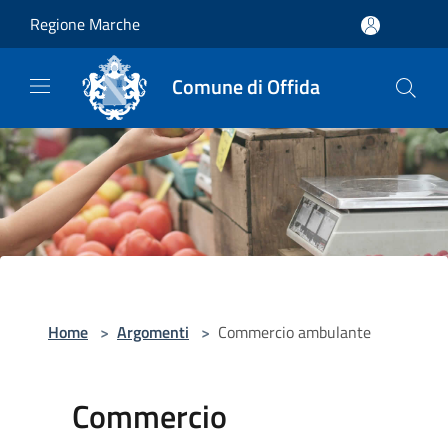
Salta al contenuto principale
Regione Marche
Comune di Offida
Home
>
Argomenti
>
Commercio ambulante
Commercio