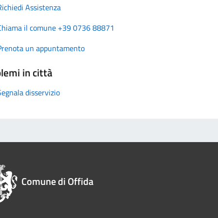
Richiedi Assistenza
Chiama il comune +39 0736 88871
Prenota un appuntamento
lemi in città
Segnala disservizio
Comune di Offida