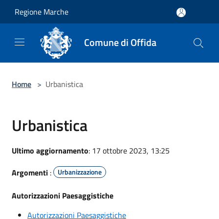
Salta al contenuto principale
Regione Marche
Comune di Offida
Home
>
Urbanistica
Urbanistica
Ultimo aggiornamento
: 17 ottobre 2023, 13:25
Argomenti
:
Urbanizzazione
Autorizzazioni Paesaggistiche
A
utorizzazioni Paesaggistiche